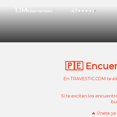
1.1M
4.7
Rated Members
🇵🇪 Encuen
En TRAVESTIC.COM te esper
Si te excitan los encuentr
bu
🔥 Únete ya 