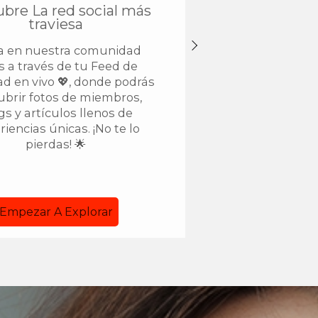
bre La red social más
Actualízate a 
traviesa
Lleva tu experiencia
ra en nuestra comunidad
nuevas alturas 🌟 al 
s a través de tu Feed de
membresía VIP y des
ad en vivo 💖, donde podrás
funciones exclusivas 
ubrir fotos de miembros,
tu aventura aún
gs y artículos llenos de
emocionante. ¡Únete
iencias únicas. ¡No te lo
disfruta al máxim
pierdas! 🌟
Empezar A Explorar
Ir VIP