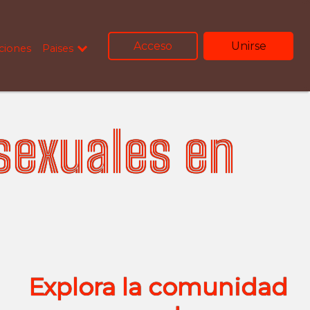
Acceso
Unirse
ciones
Paises
nsexuales en
Explora la comunidad