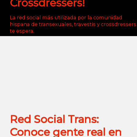
Crossdressers!
La red social más utilizada por la comunidad
hispana de transexuales, travestis y crossdressers
te espera.
Red Social Trans:
Conoce gente real en