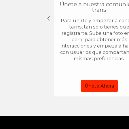
Únete a nuestra comun
trans
Para unirte y empezar a con
tarns, tan sólo tienes qu
registrarte. Sube una foto e
perfil para obtener más
interacciones y empieza a ha
con usuarios que compartan
mismas preferencias.
Únete Ahora