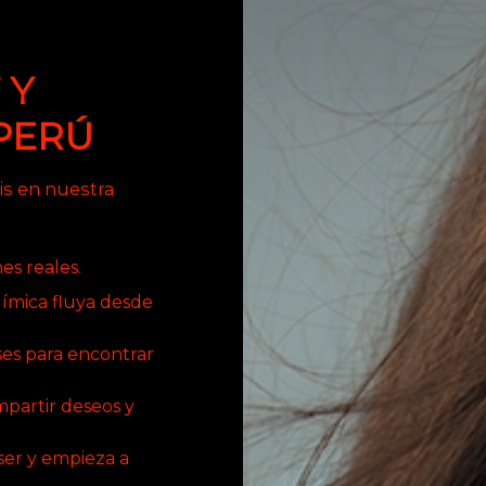
 Y
PERÚ
is en nuestra
es reales.
uímica fluya desde
es para encontrar
mpartir deseos y
ser y empieza a