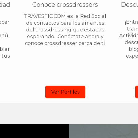
idad
Conoce crossdressers
Descu
TRAVESTIC.COM es la Red Social
ocer
¡Ent
de contactos para los amantes
e
tran
del crossdressing que estabas
n tú
Activid
esperando. Conéctate ahora y
desc
conoce crossdresser cerca de ti.
blar
blo
 tus
exper
Ver Perfiles