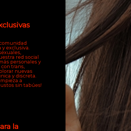
xclusivas
a comunidad
y exclusiva.
sexuales,
estra red social
 más personales y
 con trans,
xplorar nuevas
nica y discreta.
empieza a
ustos sin tabúes!
ara la