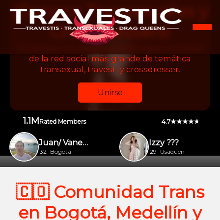
¡Conoce Transexuales y
Crossdressers!
Conéctate con la comunidad hispana a través
de la red social más grande de temática
transexual, travesti y crossdresser.
Unirse
1.1M
4.7
Rated Members
Juan/ Vanesa
Izzy ???
32
Bogotá
29
Usaquén
🇨🇴 Comunidad Trans
en Bogotá, Medellín y