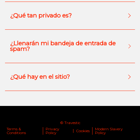
¿Qué tan privado es?
¿Llenarán mi bandeja de entrada de
spam?
¿Qué hay en el sitio?
© Travestic
Terms &
Privacy
Modern Slavery
Cookies
Conditions
Policy
Policy