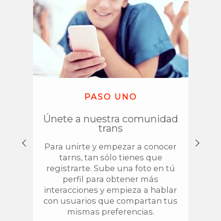
PASO UNO
Únete a nuestra comunidad
C
trans
TRAV
Para unirte y empezar a conocer
de c
tarns, tan sólo tienes que
del 
registrarte. Sube una foto en tú
esp
perfil para obtener más
cono
interacciones y empieza a hablar
con usuarios que compartan tus
mismas preferencias.