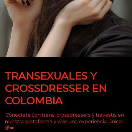
TRANSEXUALES Y
CROSSDRESSER EN
COLOMBIA
¡Conéctate con trans, crossdressers y travestis en
nuestra plataforma y vive una experiencia única!
🌈💋